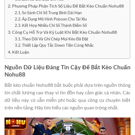
Phương Pháp Phân Tích Số Liệu Để Bắt Kèo Chuẩn Nohu88
So Sánh Chỉ Số Trung Bình Dài Hạn
Áp Dụng Mô Hình Poisson Cho Tài Xỉu
Kết Hợp Nhiều Chỉ Số Thành Điểm Số
Công Cụ Hỗ Trợ Và Kỷ Luật Khi Bắt Kèo Chuẩn Nohu88
Theo Dõi Và Ghi Chép Mọi Kèo Đã Đặt
Thiết Lập Quy Tắc Down Tiền Cứng Nhắc
Kết Luận
Nguồn Dữ Liệu Đáng Tin Cậy Để Bắt Kèo Chuẩn
Nohu88
Bắt kèo chuẩn Nohu88 bắt buộc phải dựa trên nguồn thông
tin chất lượng cao thay vì tin đồn hay cảm giác cá nhân. Các
dữ liệu này có sẵn miễn phí hoặc qua công cụ chuyên biệt
trên nền tảng. Hãy tìm hiểu các nguồn quan trọng nhất.