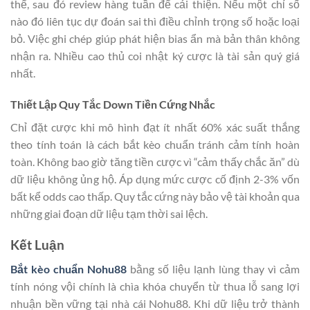
thể, sau đó review hàng tuần để cải thiện. Nếu một chỉ số
nào đó liên tục dự đoán sai thì điều chỉnh trọng số hoặc loại
bỏ. Việc ghi chép giúp phát hiện bias ẩn mà bản thân không
nhận ra. Nhiều cao thủ coi nhật ký cược là tài sản quý giá
nhất.
Thiết Lập Quy Tắc Down Tiền Cứng Nhắc
Chỉ đặt cược khi mô hình đạt ít nhất 60% xác suất thắng
theo tính toán là cách bắt kèo chuẩn tránh cảm tính hoàn
toàn. Không bao giờ tăng tiền cược vì “cảm thấy chắc ăn” dù
dữ liệu không ủng hộ. Áp dụng mức cược cố định 2-3% vốn
bất kể odds cao thấp. Quy tắc cứng này bảo vệ tài khoản qua
những giai đoạn dữ liệu tạm thời sai lệch.
Kết Luận
Bắt kèo chuẩn Nohu88
bằng số liệu lạnh lùng thay vì cảm
tính nóng vội chính là chìa khóa chuyển từ thua lỗ sang lợi
nhuận bền vững tại nhà cái Nohu88. Khi dữ liệu trở thành