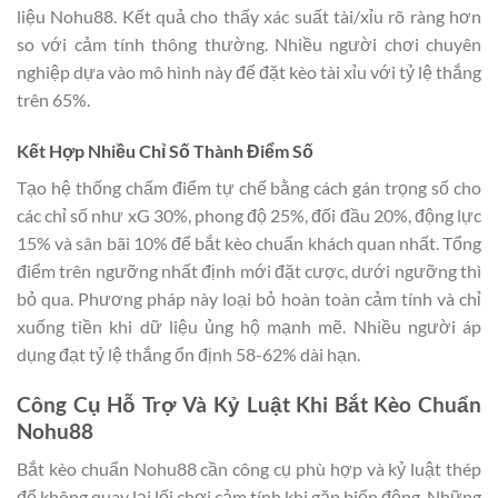
liệu Nohu88. Kết quả cho thấy xác suất tài/xỉu rõ ràng hơn
so với cảm tính thông thường. Nhiều người chơi chuyên
nghiệp dựa vào mô hình này để đặt kèo tài xỉu với tỷ lệ thắng
trên 65%.
Kết Hợp Nhiều Chỉ Số Thành Điểm Số
Tạo hệ thống chấm điểm tự chế bằng cách gán trọng số cho
các chỉ số như xG 30%, phong độ 25%, đối đầu 20%, động lực
15% và sân bãi 10% để bắt kèo chuẩn khách quan nhất. Tổng
điểm trên ngưỡng nhất định mới đặt cược, dưới ngưỡng thì
bỏ qua. Phương pháp này loại bỏ hoàn toàn cảm tính và chỉ
xuống tiền khi dữ liệu ủng hộ mạnh mẽ. Nhiều người áp
dụng đạt tỷ lệ thắng ổn định 58-62% dài hạn.
Công Cụ Hỗ Trợ Và Kỷ Luật Khi Bắt Kèo Chuẩn
Nohu88
Bắt kèo chuẩn Nohu88 cần công cụ phù hợp và kỷ luật thép
để không quay lại lối chơi cảm tính khi gặp biến động. Những