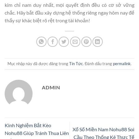
kim chỉ nam duy nhất, mọi quyết định đều có cơ sở vững
chắc. Hãy bắt đầu xây dựng hệ thống riêng ngay hôm nay để
thấy sự khác biệt rõ rệt trong tài khoản!
Mục nhập này đã được đăng trong
Tin Tức
. Đánh dấu trang
permalink
.
ADMIN
Kinh Nghiệm Bắt Kèo
Xổ Số Miền Nam Nohu88 Soi
Nohu88 Giúp Tránh Thua Liên
Cầu Theo Thống Kê Thực Tế