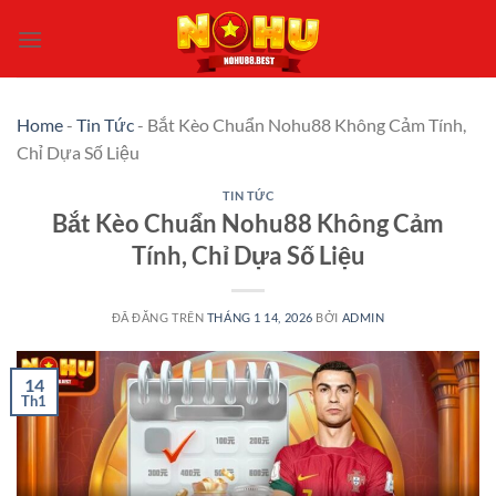
Chuyển
đến
nội
dung
Home
-
Tin Tức
-
Bắt Kèo Chuẩn Nohu88 Không Cảm Tính,
Chỉ Dựa Số Liệu
TIN TỨC
Bắt Kèo Chuẩn Nohu88 Không Cảm
Tính, Chỉ Dựa Số Liệu
ĐÃ ĐĂNG TRÊN
THÁNG 1 14, 2026
BỞI
ADMIN
14
Th1