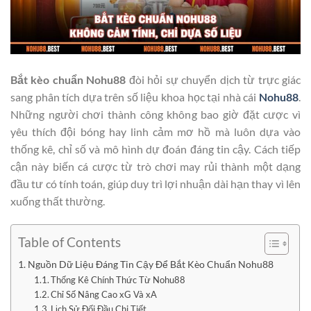
Bắt kèo chuẩn Nohu88
đòi hỏi sự chuyển dịch từ trực giác
sang phân tích dựa trên số liệu khoa học tại nhà cái
Nohu88
.
Những người chơi thành công không bao giờ đặt cược vì
yêu thích đội bóng hay linh cảm mơ hồ mà luôn dựa vào
thống kê, chỉ số và mô hình dự đoán đáng tin cậy. Cách tiếp
cận này biến cá cược từ trò chơi may rủi thành một dạng
đầu tư có tính toán, giúp duy trì lợi nhuận dài hạn thay vì lên
xuống thất thường.
Table of Contents
Nguồn Dữ Liệu Đáng Tin Cậy Để Bắt Kèo Chuẩn Nohu88
Thống Kê Chính Thức Từ Nohu88
Chỉ Số Nâng Cao xG Và xA
Lịch Sử Đối Đầu Chi Tiết