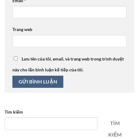
Email
*
Trang web
Lưu tên của tôi, email, và trang web trong trình duyệt
này cho lần bình luận kế tiếp của tôi.
Tìm kiếm
TÌM
KIẾM