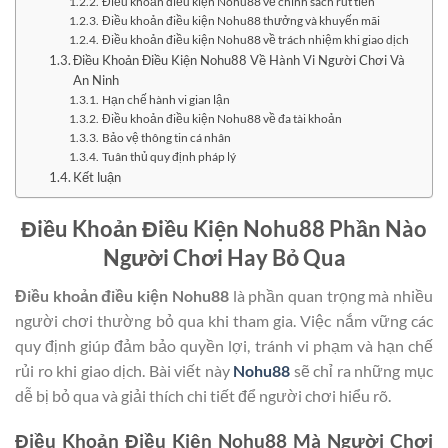
Điều khoản điều kiện Nohu88 về chính sách rút tiền
Điều khoản điều kiện Nohu88 thưởng và khuyến mãi
Điều khoản điều kiện Nohu88 về trách nhiệm khi giao dịch
Điều Khoản Điều Kiện Nohu88 Về Hành Vi Người Chơi Và
An Ninh
Hạn chế hành vi gian lận
Điều khoản điều kiện Nohu88 về đa tài khoản
Bảo vệ thông tin cá nhân
Tuân thủ quy định pháp lý
Kết luận
Điều Khoản Điều Kiện Nohu88 Phần Nào
Người Chơi Hay Bỏ Qua
Điều khoản điều kiện Nohu88
là phần quan trọng mà nhiều
người chơi thường bỏ qua khi tham gia. Việc nắm vững các
quy định giúp đảm bảo quyền lợi, tránh vi phạm và hạn chế
rủi ro khi giao dịch. Bài viết này
Nohu88
sẽ chỉ ra những mục
dễ bị bỏ qua và giải thích chi tiết để người chơi hiểu rõ.
Điều Khoản Điều Kiện Nohu88 Mà Người Chơi