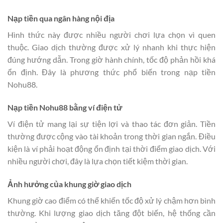
Nạp tiền qua ngân hàng nội địa
Hình thức này được nhiều người chơi lựa chọn vì quen
thuộc. Giao dịch thường được xử lý nhanh khi thực hiện
đúng hướng dẫn. Trong giờ hành chính, tốc độ phản hồi khá
ổn định. Đây là phương thức phổ biến trong nạp tiền
Nohu88.
Nạp tiền Nohu88 bằng ví điện tử
Ví điện tử mang lại sự tiện lợi và thao tác đơn giản. Tiền
thường được cộng vào tài khoản trong thời gian ngắn. Điều
kiện là ví phải hoạt động ổn định tại thời điểm giao dịch. Với
nhiều người chơi, đây là lựa chọn tiết kiệm thời gian.
Ảnh hưởng của khung giờ giao dịch
Khung giờ cao điểm có thể khiến tốc độ xử lý chậm hơn bình
thường. Khi lượng giao dịch tăng đột biến, hệ thống cần