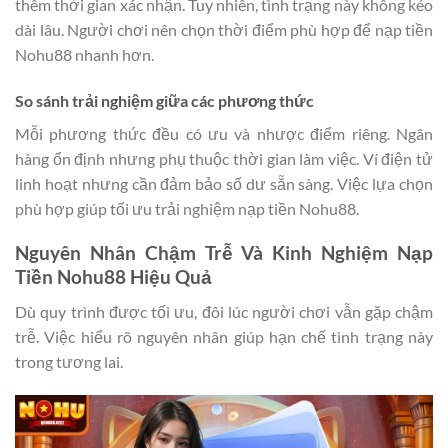
thêm thời gian xác nhận. Tuy nhiên, tình trạng này không kéo
dài lâu. Người chơi nên chọn thời điểm phù hợp để nạp tiền
Nohu88 nhanh hơn.
So sánh trải nghiệm giữa các phương thức
Mỗi phương thức đều có ưu và nhược điểm riêng. Ngân
hàng ổn định nhưng phụ thuộc thời gian làm việc. Ví điện tử
linh hoạt nhưng cần đảm bảo số dư sẵn sàng. Việc lựa chọn
phù hợp giúp tối ưu trải nghiệm nạp tiền Nohu88.
Nguyên Nhân Chậm Trễ Và Kinh Nghiệm Nạp
Tiền Nohu88 Hiệu Quả
Dù quy trình được tối ưu, đôi lúc người chơi vẫn gặp chậm
trễ. Việc hiểu rõ nguyên nhân giúp hạn chế tình trạng này
trong tương lai.