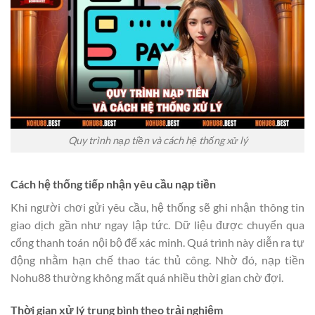
Quy trình nạp tiền và cách hệ thống xử lý
Cách hệ thống tiếp nhận yêu cầu nạp tiền
Khi người chơi gửi yêu cầu, hệ thống sẽ ghi nhận thông tin
giao dịch gần như ngay lập tức. Dữ liệu được chuyển qua
cổng thanh toán nội bộ để xác minh. Quá trình này diễn ra tự
động nhằm hạn chế thao tác thủ công. Nhờ đó, nạp tiền
Nohu88 thường không mất quá nhiều thời gian chờ đợi.
Thời gian xử lý trung bình theo trải nghiệm