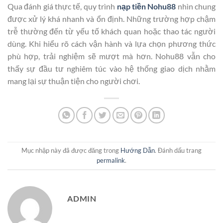
Qua đánh giá thực tế, quy trình
nạp tiền Nohu88
nhìn chung
được xử lý khá nhanh và ổn định. Những trường hợp chậm
trễ thường đến từ yếu tố khách quan hoặc thao tác người
dùng. Khi hiểu rõ cách vận hành và lựa chọn phương thức
phù hợp, trải nghiệm sẽ mượt mà hơn. Nohu88 vẫn cho
thấy sự đầu tư nghiêm túc vào hệ thống giao dịch nhằm
mang lại sự thuận tiện cho người chơi.
Mục nhập này đã được đăng trong
Hướng Dẫn
. Đánh dấu trang
permalink
.
ADMIN